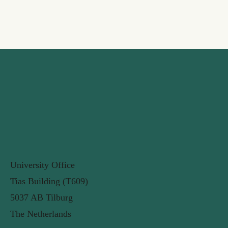
University Office
Tias Building (T609)
5037 AB Tilburg
The Netherlands